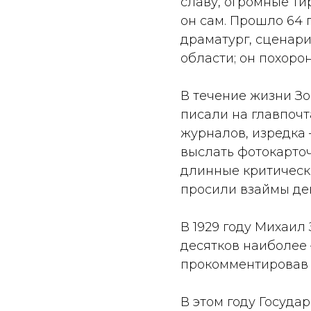
славу, огромные тир
он сам. Прошло 64 г
драматург, сценар
области; он похоро
В течение жизни З
писали на главпочт
журналов, изредка 
выслать фотокарточк
длинные критически
просили взаймы де
В 1929 году Михаил
десятков наиболее –
прокомментировав и
В этом году Госуда