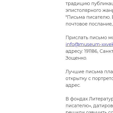
традицию публикац
эпистолярного жан
"Письма писателю. 
почтовое послание,
Прислать письмо м
info@museum-xxvek
адресу: 191186, Сан
Зощенко.
Лучшие письма план
открытку с портрет
адрес.
В фондах Литератур
писателю», датиров
решили озвучить с