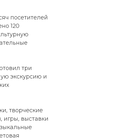
ысяч посетителей
ено 120
ультурную
вательные
отовил три
ную экскурсию и
ких
ки, творческие
, игры, выставки
узыкальные
ветовая