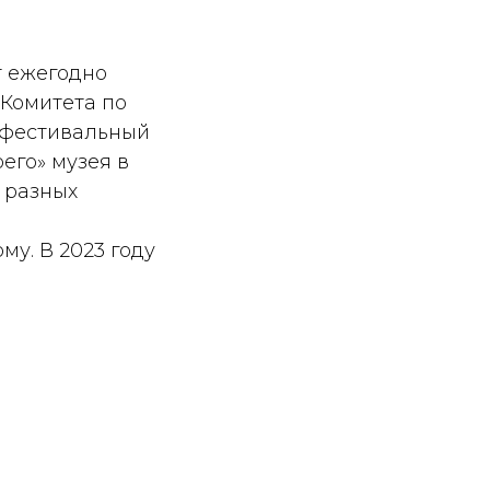
т ежегодно
 Комитета по
ы фестивальный
оего» музея в
х разных
у. В 2023 году