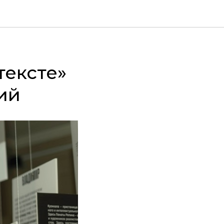
тексте»
ий