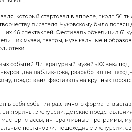
ковского.
валя, который стартовал в апреле, около 50 т
творчеству писателя. Чуковскому было посвящ
 них 46 спектаклей. Фестиваль объединил 61 к
еди них музеи, театры, музыкальные и образо
блиотеки.
ых событий Литературный музей «ХХ век» подг
онкурса, два паблик-тока, разработал пешеход
кому, представил фестиваль на крупных городс
л в себя события различного формата: выстав
, викторины, экскурсии, детские представления
, мастер-классы, интерактивные программы, м
ральные постановки, пешеходные экскурсии, с