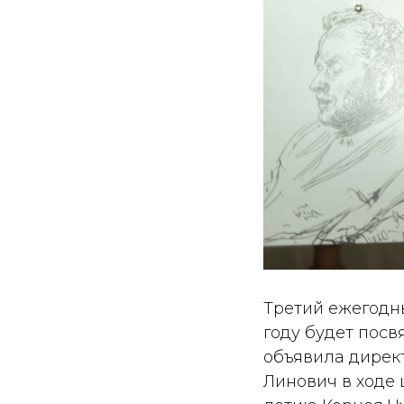
Третий ежегодны
году будет посв
объявила директ
Линович в ходе 