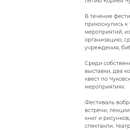
летию Корнея Чу
В течение фести
прикоснулись к 
мероприятий, из
организацию, ср
учреждения, би
Среди собственн
выставки, два к
квест по Чуковс
мероприятиях.
Фестиваль вобра
встречи, лекции
книг и рисунков
спектакли, теат