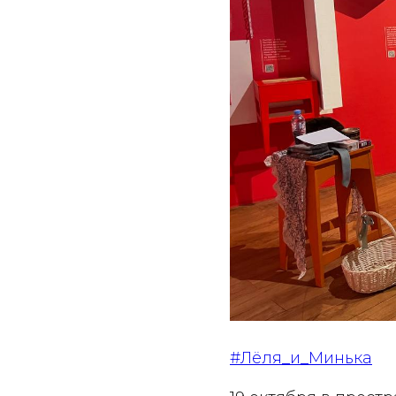
#Лëля_и_Минька